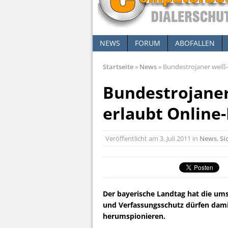
NEWS
FORUM
ABOFALLEN
Startseite
»
News
»
Bundestrojaner weiß-
Bundestrojaner
erlaubt Online
Veröffentlicht am
3. Juli 2011
in
News
,
Si
Der bayerische Landtag hat die ums
und Verfassungsschutz dürfen dami
herumspionieren.