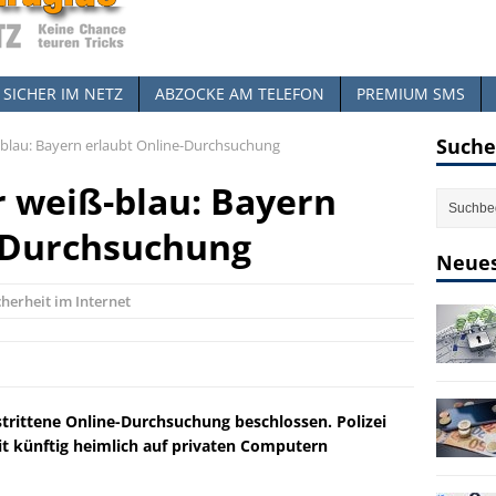
SICHER IM NETZ
ABZOCKE AM TELEFON
PREMIUM SMS
Suche
blau: Bayern erlaubt Online-Durchsuchung
 weiß-blau: Bayern
-Durchsuchung
Neues
cherheit im Internet
trittene Online-Durchsuchung beschlossen. Polizei
t künftig heimlich auf privaten Computern