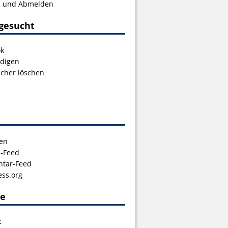
s und Abmelden
gesucht
ok
digen
icher löschen
en
s-Feed
tar-Feed
ss.org
ce
t