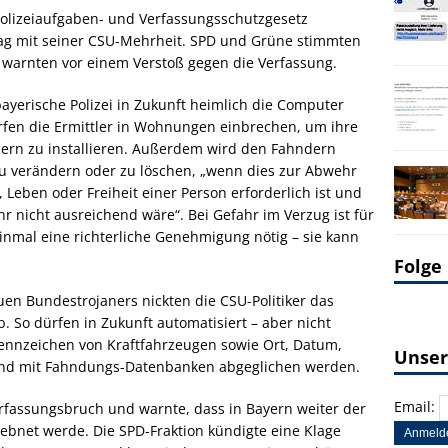
olizeiaufgaben- und Verfassungsschutzgesetz
ag mit seiner CSU-Mehrheit. SPD und Grüne stimmten
warnten vor einem Verstoß gegen die Verfassung.
yerische Polizei in Zukunft heimlich die Computer
fen die Ermittler in Wohnungen einbrechen, um ihre
rn zu installieren. Außerdem wird den Fahndern
u verändern oder zu löschen, „wenn dies zur Abwehr
 Leben oder Freiheit einer Person erforderlich ist und
 nicht ausreichend wäre“. Bei Gefahr im Verzug ist für
inmal eine richterliche Genehmigung nötig – sie kann
Folge
en Bundestrojaners nickten die CSU-Politiker das
 So dürfen in Zukunft automatisiert – aber nicht
ennzeichen von Kraftfahrzeugen sowie Ort, Datum,
Unser
 und mit Fahndungs-Datenbanken abgeglichen werden.
Email:
rfassungsbruch und warnte, dass in Bayern weiter der
bnet werde. Die SPD-Fraktion kündigte eine Klage