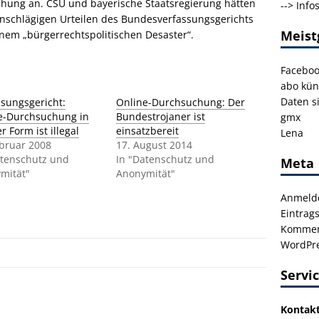
hung an. CSU und bayerische Staatsregierung hätten
-->
Info
einschlägigen Urteilen des Bundesverfassungsgerichts
Meist
nem „bürgerrechtspolitischen Desaster“.
Facebo
abo kün
Daten s
ssungsgericht:
Online-Durchsuchung: Der
e-Durchsuchung in
Bundestrojaner ist
gmx
er Form ist illegal
einsatzbereit
Lena
ebruar 2008
17. August 2014
atenschutz und
In "Datenschutz und
Meta
mität"
Anonymität"
Anmeld
Eintrag
Kommen
WordPre
Servi
Kontak