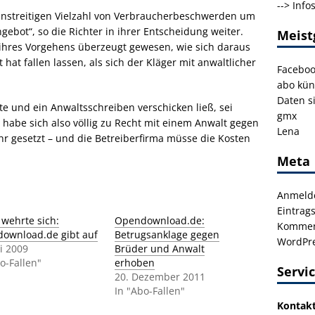
-->
Info
unstreitigen Vielzahl von Verbraucherbeschwerden um
ebot“, so die Richter in ihrer Entscheidung weiter.
Meist
t ihres Vorgehens überzeugt gewesen, wie sich daraus
t hat fallen lassen, als sich der Kläger mit anwaltlicher
Facebo
abo kün
Daten s
te und ein Anwaltsschreiben verschicken ließ, sei
gmx
 habe sich also völlig zu Recht mit einem Anwalt gegen
Lena
r gesetzt – und die Betreiberfirma müsse die Kosten
Meta
Anmeld
Eintrag
 wehrte sich:
Opendownload.de:
Kommen
ownload.de gibt auf
Betrugsanklage gegen
WordPre
li 2009
Brüder und Anwalt
o-Fallen"
erhoben
Servi
20. Dezember 2011
In "Abo-Fallen"
Kontak