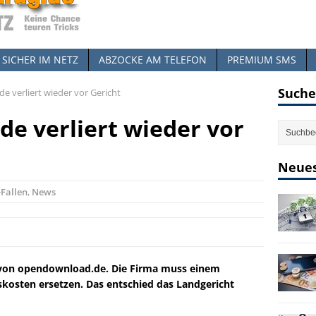
SICHER IM NETZ
ABZOCKE AM TELEFON
PREMIUM SMS
Suche
 verliert wieder vor Gericht
e verliert wieder vor
Neues
Fallen
,
News
r von opendownload.de. Die Firma muss einem
skosten ersetzen. Das entschied das Landgericht