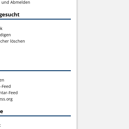
s und Abmelden
gesucht
ok
digen
icher löschen
en
s-Feed
tar-Feed
ss.org
ce
t