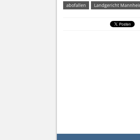
abofallen
Landgericht Mannhe