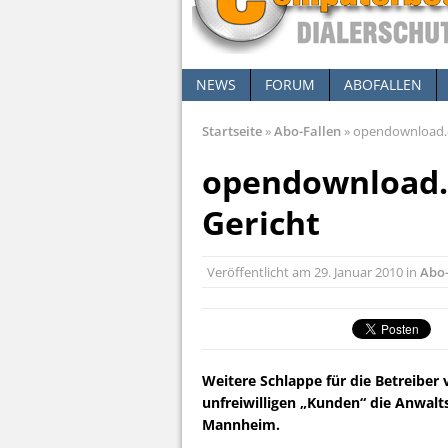
NEWS
FORUM
ABOFALLEN
Startseite
»
Abo-Fallen
»
opendownload.de
opendownload.d
Gericht
Veröffentlicht am
29. Januar 2010
in
Abo-
Weitere Schlappe für die Betreibe
unfreiwilligen „Kunden“ die Anwalt
Mannheim.