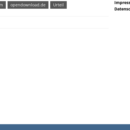
Impres
im
opendownload.de
Urteil
Datensc