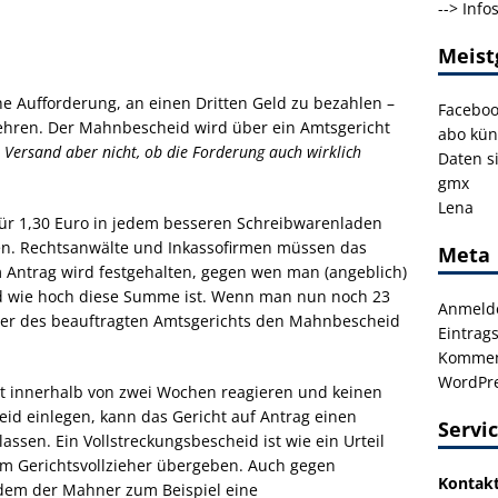
-->
Info
Meist
he Aufforderung, an einen Dritten Geld zu bezahlen –
Facebo
ehren. Der Mahnbescheid wird über ein Amtsgericht
abo kün
 Versand aber nicht, ob die Forderung auch wirklich
Daten s
gmx
Lena
ür 1,30 Euro in jedem besseren Schreibwarenladen
en. Rechtsanwälte und Inkassofirmen müssen das
Meta
m Antrag wird festgehalten, gegen wen man (angeblich)
d wie hoch diese Summe ist. Wenn man nun noch 23
Anmeld
leger des beauftragten Amtsgerichts den Mahnbescheid
Eintrag
Kommen
WordPre
t innerhalb von zwei Wochen reagieren und keinen
d einlegen, kann das Gericht auf Antrag einen
Servi
assen. Ein Vollstreckungsbescheid ist wie ein Urteil
om Gerichtsvollzieher übergeben. Auch gegen
Kontak
 dem der Mahner zum Beispiel eine