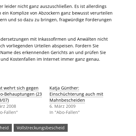
r leider nicht ganz auszuschließen. Es ist allerdings
h ein Komplize von Abzockern ganz bewusst verurteilen
hern und so dazu zu bringen, fragwürdige Forderungen
andersetzungen mit Inkassofirmen und Anwälten nicht
ch vorliegenden Urteilen abspeisen. Fordern Sie
d Name des erkennenden Gerichts an und prüfen Sie
n und Kostenfallen im Internet immer ganz genau.
ht wehrt sich gegen
Katja Günther:
so-Behauptungen (23
Einschüchterung auch mit
3/07)
Mahnbescheiden
ärz 2008
6. März 2009
o-Fallen"
In "Abo-Fallen"
heid
Vollstreckungsbescheid