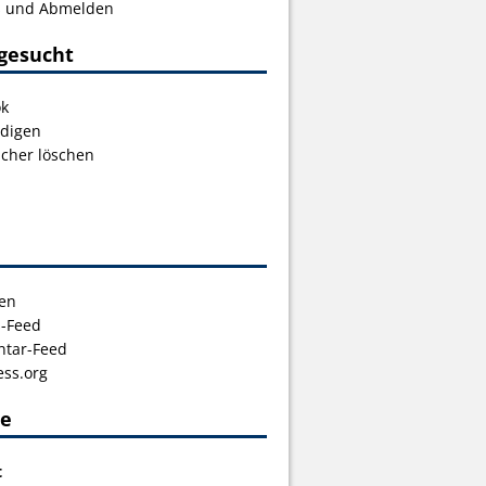
s und Abmelden
gesucht
ok
digen
icher löschen
en
s-Feed
tar-Feed
ss.org
ce
t