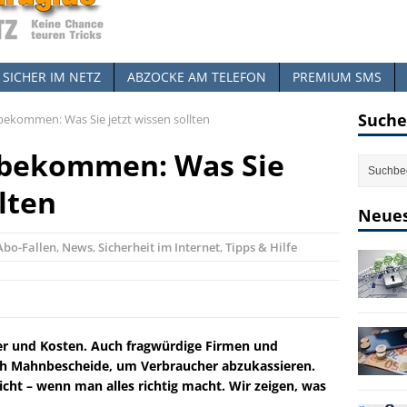
SICHER IM NETZ
ABZOCKE AM TELEFON
PREMIUM SMS
Suche
kommen: Was Sie jetzt wissen sollten
bekommen: Was Sie
llten
Neues
Abo-Fallen
,
News
,
Sicherheit im Internet
,
Tipps & Hilfe
er und Kosten. Auch fragwürdige Firmen und
ch Mahnbescheide, um Verbraucher abzukassieren.
nicht – wenn man alles richtig macht. Wir zeigen, was