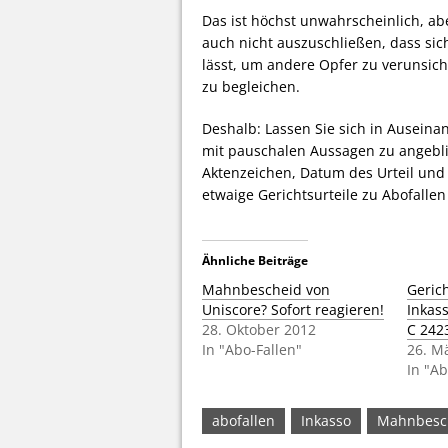
Das ist höchst unwahrscheinlich, abe
auch nicht auszuschließen, dass sic
lässt, um andere Opfer zu verunsic
zu begleichen.
Deshalb: Lassen Sie sich in Ausein
mit pauschalen Aussagen zu angebli
Aktenzeichen, Datum des Urteil un
etwaige Gerichtsurteile zu Abofalle
Ähnliche Beiträge
Mahnbescheid von
Geric
Uniscore? Sofort reagieren!
Inkas
28. Oktober 2012
C 242
In "Abo-Fallen"
26. M
In "Ab
abofallen
Inkasso
Mahnbesc