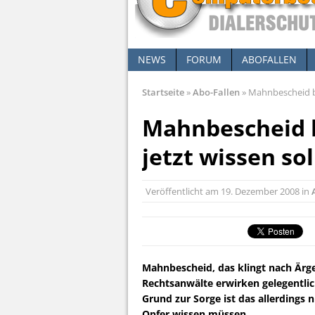
NEWS
FORUM
ABOFALLEN
Startseite
»
Abo-Fallen
»
Mahnbescheid be
Mahnbescheid 
jetzt wissen so
Veröffentlicht am
19. Dezember 2008
in
Mahnbescheid, das klingt nach Ärg
Rechtsanwälte erwirken gelegentli
Grund zur Sorge ist das allerdings 
Opfer wissen müssen.