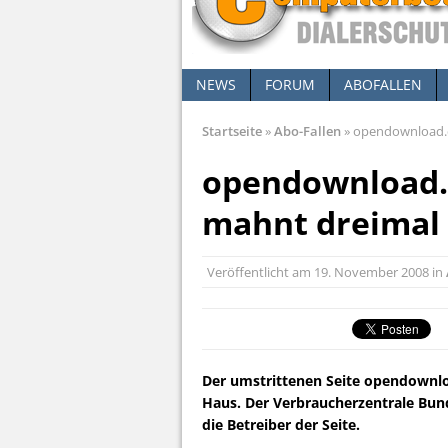
NEWS
FORUM
ABOFALLEN
Startseite
»
Abo-Fallen
»
opendownload.d
opendownload.
mahnt dreimal
Veröffentlicht am
19. November 2008
in
Der umstrittenen Seite opendownlo
Haus. Der Verbraucherzentrale Bund
die Betreiber der Seite.