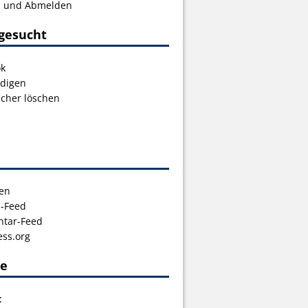
s und Abmelden
gesucht
ok
digen
icher löschen
en
s-Feed
tar-Feed
ss.org
ce
t