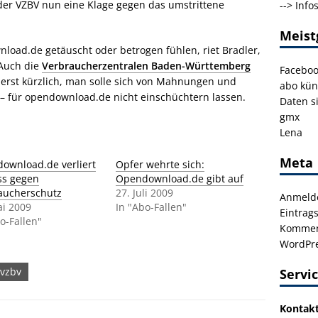
er VZBV nun eine Klage gegen das umstrittene
-->
Info
Meist
load.de getäuscht oder betrogen fühlen, riet Bradler,
 Auch die
Verbraucherzentralen Baden-Württemberg
Facebo
erst kürzlich, man solle sich von Mahnungen und
abo kün
 – für opendownload.de nicht einschüchtern lassen.
Daten s
gmx
Lena
Meta
ownload.de verliert
Opfer wehrte sich:
ss gegen
Opendownload.de gibt auf
aucherschutz
27. Juli 2009
Anmeld
ai 2009
In "Abo-Fallen"
Eintrag
o-Fallen"
Kommen
WordPre
vzbv
Servi
Kontak