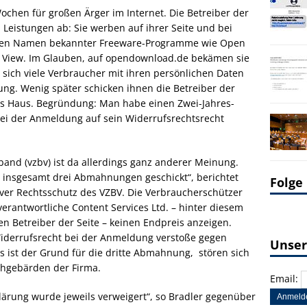
chen für großen Ärger im Internet. Die Betreiber der
 Leistungen ab: Sie werben auf ihrer Seite und bei
den Namen bekannter Freeware-Programme wie Open
an View. Im Glauben, auf opendownload.de bekämen sie
sich viele Verbraucher mit ihren persönlichen Daten
ng. Wenig später schicken ihnen die Betreiber der
ns Haus. Begründung: Man habe einen Zwei-Jahres-
ei der Anmeldung auf sein Widerrufsrechtsrecht
and (vzbv) ist da allerdings ganz anderer Meinung.
e insgesamt drei Abmahnungen geschickt“, berichtet
Folge
iver Rechtsschutz des VZBV. Die Verbraucherschützer
 verantwortliche Content Services Ltd. – hinter diesem
n Betreiber der Seite – keinen Endpreis anzeigen.
Widerrufsrecht bei der Anmeldung verstoße gegen
Unser
 ist der Grund für die dritte Abmahnung, stören sich
ohgebärden der Firma.
Email:
lärung wurde jeweils verweigert“, so Bradler gegenüber