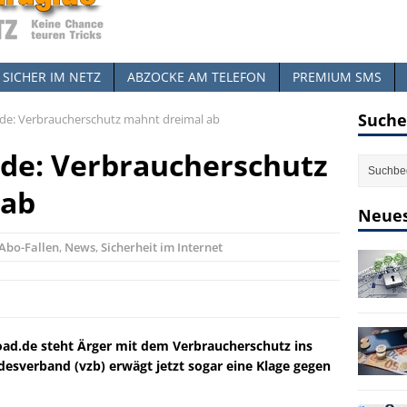
SICHER IM NETZ
ABZOCKE AM TELEFON
PREMIUM SMS
Suche
e: Verbraucherschutz mahnt dreimal ab
de: Verbraucherschutz
 ab
Neues
Abo-Fallen
,
News
,
Sicherheit im Internet
ad.de steht Ärger mit dem Verbraucherschutz ins
esverband (vzb) erwägt jetzt sogar eine Klage gegen