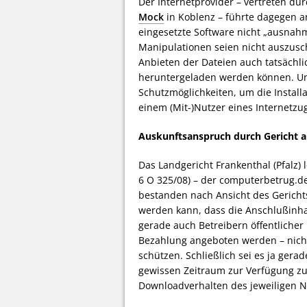
Der Internetprovider – vertreten du
Mock
in Koblenz – führte dagegen an
eingesetzte Software nicht „ausnahm
Manipulationen seien nicht auszusc
Anbieten der Dateien auch tatsächl
heruntergeladen werden können. Un
Schutzmöglichkeiten, um die Instal
einem (Mit-)Nutzer eines Internetzu
Auskunftsanspruch durch Gericht 
Das Landgericht Frankenthal (Pfalz)
6 O 325/08) – der computerbetrug.d
bestanden nach Ansicht des Gericht
werden kann, dass die Anschlußinhab
gerade auch Betreibern öffentlicher
Bezahlung angeboten werden – nich
schützen. Schließlich sei es ja gera
gewissen Zeitraum zur Verfügung zu 
Downloadverhalten des jeweiligen 