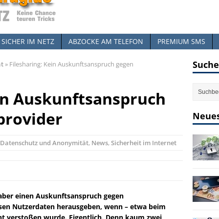
SICHER IM NETZ
ABZOCKE AM TELEFON
PREMIUM SMS
Suche
ät
»
Filesharing: Kein Auskunftsanspruch gegen
ein Auskunftsanspruch
provider
Neues
Datenschutz und Anonymität
,
News
,
Sicherheit im Internet
aber einen Auskunftsanspruch gegen
ssen Nutzerdaten herausgeben, wenn – etwa beim
ht verstoßen wurde. Eigentlich. Denn kaum zwei