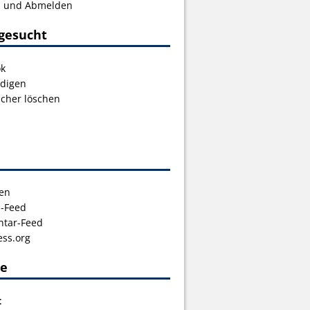
s und Abmelden
gesucht
ok
digen
icher löschen
en
s-Feed
tar-Feed
ss.org
ce
t