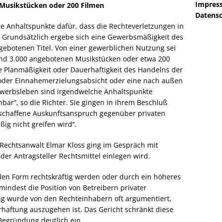
Impres
 Musikstücken oder 200 Filmen
Datensc
e Anhaltspunkte dafür, dass die Rechteverletzungen in
 Grundsätzlich ergebe sich eine Gewerbsmäßigkeit des
gebotenen Titel. Von einer gewerblichen Nutzung sei
und 3.000 angebotenen Musikstücken oder etwa 200
 Planmäßigkeit oder Dauerhaftigkeit des Handelns der
 oder Einnahemerzielungsabsicht oder eine nach außen
werbsleben sind irgendwelche Anhaltspunkte
bar“, so die Richter. Sie gingen in ihrem Beschluß
eschaffene Auskunftsanspruch gegenüber privaten
ig nicht greifen wird“.
. Rechtsanwalt Elmar Kloss ging im Gespräch mit
er Antragsteller Rechtsmittel einlegen wird.
nden Form rechtskräftig werden oder durch ein höheres
mindest die Position von Betreibern privater
lang wurde von den Rechteinhabern oft argumentiert,
rhaftung auszugehen ist. Das Gericht schränkt diese
Begründung deutlich ein.