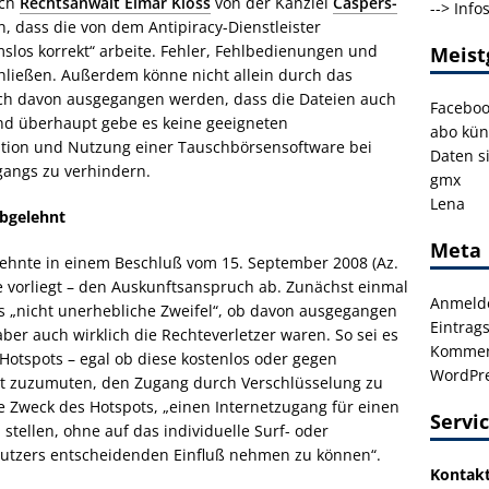
rch
Rechtsanwalt Elmar Kloss
von der Kanzlei
Caspers-
-->
Info
, dass die von dem Antipiracy-Dienstleister
slos korrekt“ arbeite. Fehler, Fehlbedienungen und
Meist
hließen. Außerdem könne nicht allein durch das
ich davon ausgegangen werden, dass die Dateien auch
Facebo
d überhaupt gebe es keine geeigneten
abo kün
lation und Nutzung einer Tauschbörsensoftware bei
Daten s
gangs zu verhindern.
gmx
Lena
abgelehnt
Meta
 lehnte in einem Beschluß vom 15. September 2008 (Az.
e vorliegt – den Auskunftsanspruch ab. Zunächst einmal
Anmeld
s „nicht unerhebliche Zweifel“, ob davon ausgegangen
Eintrag
er auch wirklich die Rechteverletzer waren. So sei es
Kommen
 Hotspots – egal ob diese kostenlos oder gegen
WordPre
t zuzumuten, den Zugang durch Verschlüsselung zu
de Zweck des Hotspots, „einen Internetzugang für einen
Servi
stellen, ohne auf das individuelle Surf- oder
Nutzers entscheidenden Einfluß nehmen zu können“.
Kontak