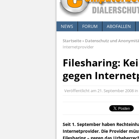
NEWS
FORUM
ABOFALLEN
Startseite
»
Datenschutz und Anonymit
Internetprovider
Filesharing: K
gegen Internet
Veröffentlicht am
21. September 2008
in
Seit 1. September haben Rechteinh
Internetprovider. Die Provider mü
Filesharing – gegen das Urheberrec