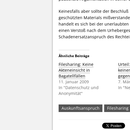
Keinesfalls aber sollte der Beschluß
geschützten Materials mißverstand
handelt es sich bei der unerlaubten
einen Verstoß nach dem Urhebergese
Schadenersatzanspruch des Rechtei
Ähnliche Beiträge
Filesharing: Keine
Urteil
Akteneinsicht in
keine
Bagatellfällen
gegen
11. Januar 2009
7. Mä
In "Datenschutz und
In "N
Anonymität"
Auskunftsanspruch
Filesharing