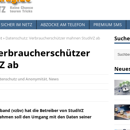
SICHER IM NETZ
ABZOCKE AM TELEFON
PREMIUM SMS
Suche
ät
»
Datenschutz: Verbraucherschützer mahnen StudiVZ ab
erbraucherschützer
Z ab
Neues
tenschutz und Anonymität
,
News
and (vzbv) hat die Betreiber von StudiVZ
ehmen soll den Umgang mit den Daten seiner