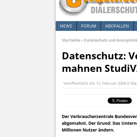
NEWS
FORUM
ABOFALLEN
Startseite
»
Datenschutz und Anonymit
Datenschutz: V
mahnen StudiV
Veröffentlicht am
13. Februar 2008
in
Da
Der Verbraucherzentrale Bundesverb
abgemahnt. Der Grund: Das Untern
Millionen Nutzer ändern.