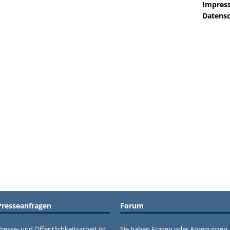
Impres
Datensc
Presseanfragen
Forum
resse- und Öffentlichkeitsarbeit ist
Sie haben Fragen oder Anregungen