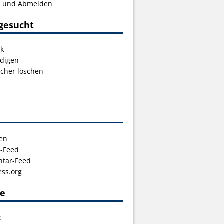
s und Abmelden
gesucht
ok
digen
icher löschen
en
s-Feed
tar-Feed
ss.org
ce
t