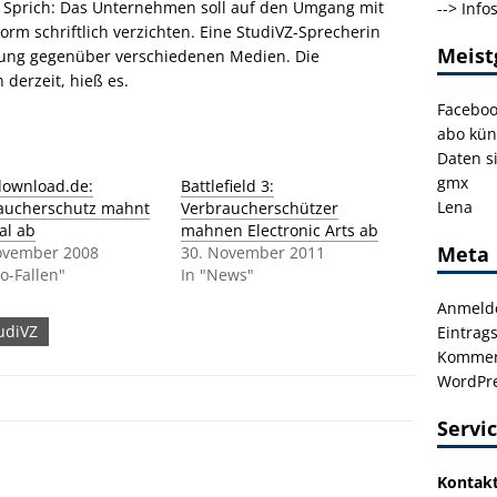
 Sprich: Das Unternehmen soll auf den Umgang mit
-->
Info
orm schriftlich verzichten. Eine StudiVZ-Sprecherin
Meist
ung gegenüber verschiedenen Medien. Die
derzeit, hieß es.
Facebo
abo kün
Daten s
gmx
ownload.de:
Battlefield 3:
Lena
aucherschutz mahnt
Verbraucherschützer
al ab
mahnen Electronic Arts ab
Meta
ovember 2008
30. November 2011
o-Fallen"
In "News"
Anmeld
udiVZ
Eintrag
Kommen
WordPre
Servi
Kontak