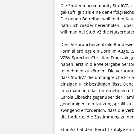
Die Studentencommunity StudiVZ, vor
gekauft, gilt als eine der erfolgre
Die neuen Betreiber wollen den Kauf
natürlich wieder hereinholen – übe
will man bei StudiVZ die Nutzerdat
Dem Verbraucherzentrale Bundesverb
Form allerdings ein Dorn im Auge. 
VZBV-Sprecher Christian Fronczak g
haben, erst in die Weitergabe pers
teilnehmen zu können. Die Verbrau
dass StudiVZ die umfangreiche Erkl
einzigen Klick bestätigen lässt. Dab
Informationen das Unternehmen erhe
Carola Elbrecht gegenüber der Hambu
genehmigen, ein Nutzungsprofil zu e
zwingend erforderlich, dass die Ver
die forderte, die Zustimmung zu den
StudiVZ hat dem Bericht zufolge ein