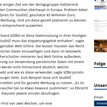
 einiger Zeit von der Verlagsgruppe Holtzbrinck
ichsten Communities überhaupt in Europa. Problem dabei:
preis für StudiVZ, geschätze 85 Millionen Euro,
r Werbung. Und um diese gezielt platzieren zu können,
en entsprechend auswerten.
and (VZBV) ist diese Datennutzung in ihrer heutigen
„StudiVZ muss das Koppelungsgebot einhalten“, sagte
egenüber Welt Online. Die Nutzer müssten das Recht
önlicher Daten einzuwilligen und dann im Netzwerk
cherschützer monieren laut Welt Online außerdem,
ärung zur Verwendung persönlicher Daten mit einem
Folge
ei werde nicht hinreichend deutlich, welche
bt und wie es diese verwendet, sagte VZBV-Juristin
rger Seite. Zum Beispiel lasse sich StudiVZ
rstellen und für gezielte Werbung zu nutzen. „Es ist
Unser
braucher bei so etwas bewusst zustimmen“, so Elbrecht
 Klauseln jeweils einzeln abzufragen.
Email:
e Frist von zwei Wochen, um eine