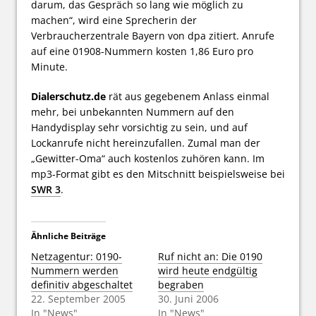
darum, das Gespräch so lang wie möglich zu
machen“, wird eine Sprecherin der
Verbraucherzentrale Bayern von dpa zitiert. Anrufe
auf eine 01908-Nummern kosten 1,86 Euro pro
Minute.
Dialerschutz.de
rät aus gegebenem Anlass einmal
mehr, bei unbekannten Nummern auf den
Handydisplay sehr vorsichtig zu sein, und auf
Lockanrufe nicht hereinzufallen. Zumal man der
„Gewitter-Oma“ auch kostenlos zuhören kann. Im
mp3-Format gibt es den Mitschnitt beispielsweise bei
SWR 3
.
Ähnliche Beiträge
Netzagentur: 0190-
Ruf nicht an: Die 0190
Nummern werden
wird heute endgültig
definitiv abgeschaltet
begraben
22. September 2005
30. Juni 2006
In "News"
In "News"