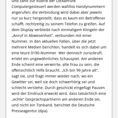
und zählt zur Rubrik der Lockanrufe.
Computergesteuert werden wahllos Handynummern
angerufen; die Verbindung wird dabei aber jeweils
nur so kurz hergestellt, dass es kaum ein Betroffener
schafft, rechtzeitig zu seinem Telefon zu greifen. Auf
dem Display verbleibt nach einmaligem Klingeln der
„Anruf in Abwesenheit“, verbunden mit einer
Nummer. In den aktuellen Fällen, über die jetzt
mehrere Medien berichten, handelt es sich dabei um
eine teure 0190-Nummer. Wer dennoch zurückruft,
erlebt ein ungewöhnliches Schauspiel. Am anderen
Ende scheint eine verwirrte, alte Frau zu sein, die
offensichtlich Hilfe braucht. „Ich bin 99 Jahre alt“,
sagt sie, und fragt immer wieder nach, wo ein
Gewitter sei, weil sie doch schwerhörig sei und
schlecht verstehe. Durch geschickt eingefügt Pausen
wird der Eindruck erweckt wird, dass tatsächlich eine
„echte“ Gesprächspartnerin am anderen Ende sei,
und nicht ein Tonband, berichtet die Deutsche
Presseagentur (dpa).